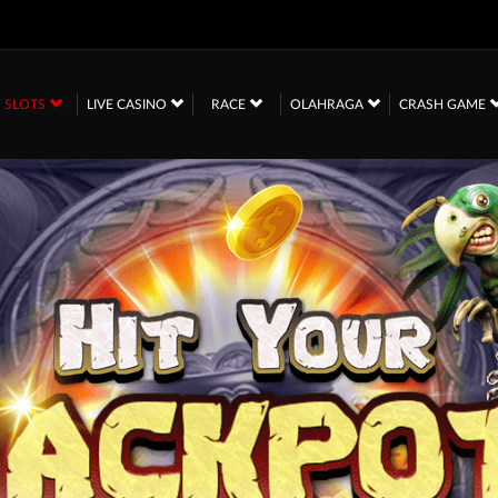
SLOTS
LIVE CASINO
RACE
OLAHRAGA
CRASH GAME