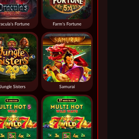
acula's Fortune
Farm's Fortune
Jungle Sisters
Samurai