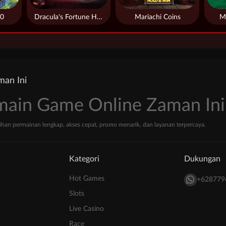
10
Dracula's Fortune Halloween Edition
Mariachi Coins
M
an Ini
main Game Online Zaman Ini
ihan permainan lengkap, akses cepat, promo menarik, dan layanan terpercaya.
Kategori
Dukungan
Hot Games
+628779
Slots
Live Casino
Race