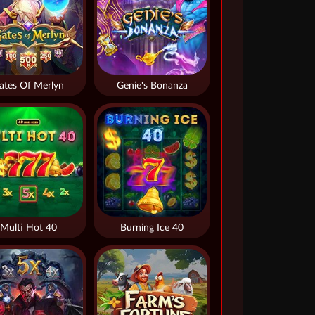
ates Of Merlyn
Genie's Bonanza
Multi Hot 40
Burning Ice 40