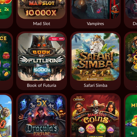
Mad Slot
Vampires
Dr
Book of Futuria
Safari Simba