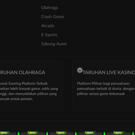
Olahraga
Crash Game
Arcade
E-Sports
Sabung Ayam
ARUHAN OLAHRAGA
TARUHAN LIVE KASIN
book Gaming Platform Terbaik
Platform Pilihan bagi perusahaan-
rkan lebih banyak game, odds yang
perusahaan terbaik di dunia, dengan
tinggi, dan menyediakan pilihan yang
pilihan variasi game terbanyak
banyak untuk pemain.