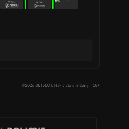
©2026 BETSLOT. Hak cipta dilindungi | 18+