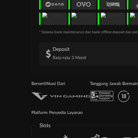
* Selama bank maintenance dan bank offline deposit dan pen
Deposit
Rata-rata 3 Menit
Bersertifikasi Dari
Tanggung Jawab Bermain
Platform Penyedia Layanan
Slots