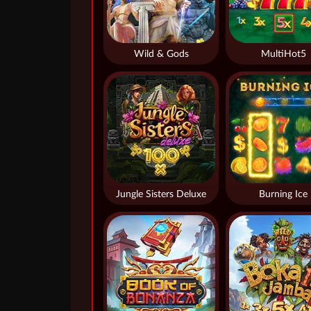
Wild & Gods
MultiHot5
Jungle Sisters Deluxe
Burning Ice