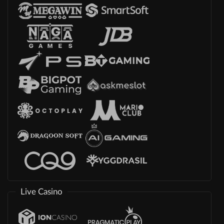
Live Casino