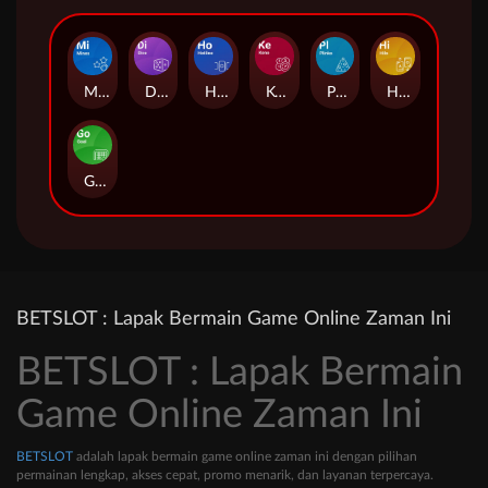
Mines
Dice
Hotline
Keno
Plinko
Hilo
Goal
BETSLOT : Lapak Bermain Game Online Zaman Ini
BETSLOT : Lapak Bermain
Game Online Zaman Ini
BETSLOT
adalah lapak bermain game online zaman ini dengan pilihan
permainan lengkap, akses cepat, promo menarik, dan layanan terpercaya.