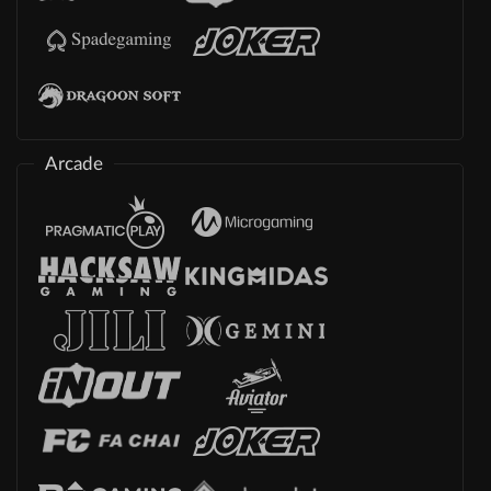
Arcade