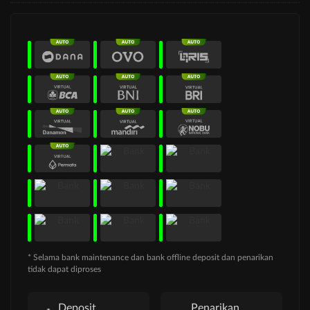
* Selama bank maintenance dan bank offline deposit dan penarikan
tidak dapat diproses
Deposit
Penarikan