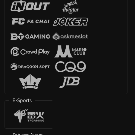
E-Sports