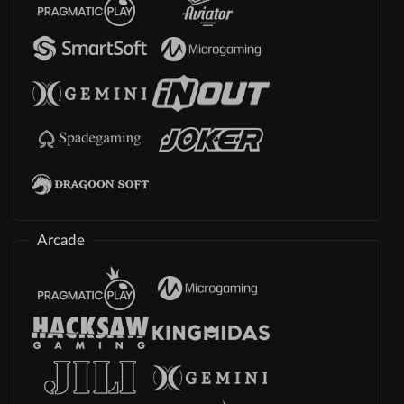
Arcade