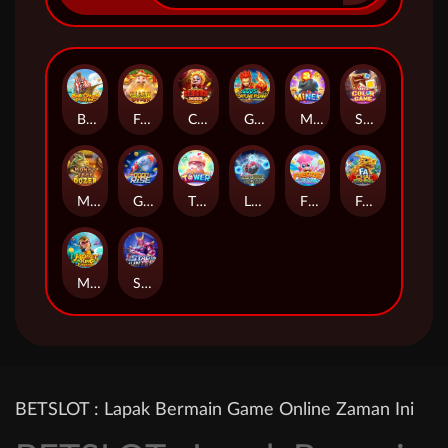
BAO CHUAN FISHING
FA CHAI DOZER
CIRCUS DOZER
Gods Fortune Fishing
MINES
SUPER COLOR GAME
MONEY TREE DOZER
Go Go Rise
TOWER
LIGHTNING BOMB
FIERCE FISHING
FA CHAI FISHING
MONKEY KING FISHING
STAR HUNTER
BETSLOT : Lapak Bermain Game Online Zaman Ini