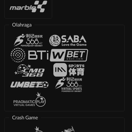
Olahraga
Crash Game