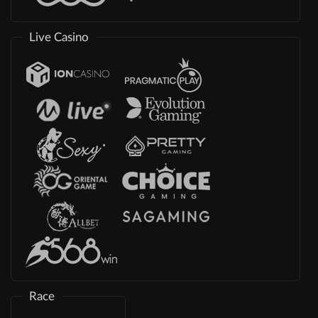
Live Casino
Race