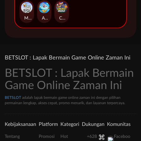
Mine Slot
AviaFly
Cricket Road
BETSLOT : Lapak Bermain Game Online Zaman Ini
BETSLOT : Lapak Bermain
Game Online Zaman Ini
BETSLOT
adalah lapak bermain game online zaman ini dengan pilihan
permainan lengkap, akses cepat, promo menarik, dan layanan terpercaya.
Kebijaksanaan
Platform
Kategori
Dukungan
Komunitas
Tentang
Promosi
Hot
+628
Faceboo