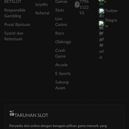
BETSLOT
Games
7796
k
Loyalty
1122
Responsible
Slots
Twitter
Referral
93
Gambling
Live
Telegra
Pusat Bantuan
Casino
m
Syarat dan
Race
Ketentuan
Olahraga
Crash
Game
Arcade
E-Sports
Sabung
Ayam
TARUHAN SLOT
Penyedia slot online dengan beragam pilihan game menarik yang