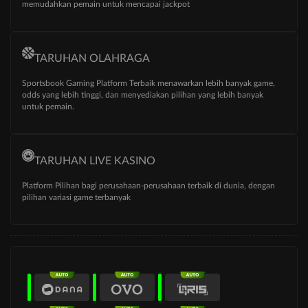
memudahkan pemain untuk mencapai jackpot
TARUHAN OLAHRAGA
Sportsbook Gaming Platform Terbaik menawarkan lebih banyak game,
odds yang lebih tinggi, dan menyediakan pilihan yang lebih banyak
untuk pemain.
TARUHAN LIVE KASINO
Platform Pilihan bagi perusahaan-perusahaan terbaik di dunia, dengan
pilihan variasi game terbanyak