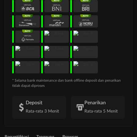
* Selama bank maintenance dan bank offline deposit dan penarikan
tidak dapat diproses
Deposit
Penarikan
Rata-rata 3 Menit
Rata-rata 5 Menit
Bersertifikasi
Tanggung
Browser