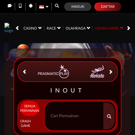
MASUK
DAFTAR
OTS
LIVE CASINO
RACE
OLAHRAGA
CRASH GAME
AR
INOUT
SEMUA
PERMAINAN
CRASH
GAME